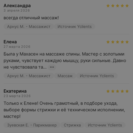
Александра
3 апреля 2026
всегда отличный массаж!
Арнус М. - Массажист
Источник Yclients
Елена
27 марта 2026
Была у Махасен на массаже спины. Мастер с золотыми 
руками, чувствует каждую мышцу, руки сильные. Давно 
не чувствовала та...
Арнус М. - Массажист
Массаж
Источник Yclients
Екатерина
23 марта 2026
Только к Елене! Очень грамотный, в подборе ухода, 
выборе формы стрижки и её техническом исполнении, 
мастер!
Зуевская Е. - Парикмахер
Стрижка
Источник Yclients