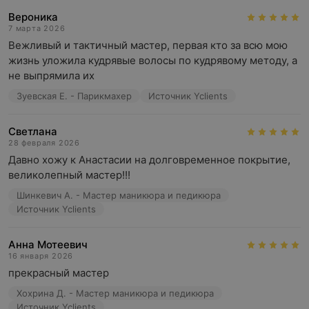
Вероника
7 марта 2026
Вежливый и тактичный мастер, первая кто за всю мою 
жизнь уложила кудрявые волосы по кудрявому методу, а 
не выпрямила их
Зуевская Е. - Парикмахер
Источник Yclients
Светлана
28 февраля 2026
Давно хожу к Анастасии на долговременное покрытие, 
великолепный мастер!!!
Шинкевич А. - Мастер маникюра и педикюра
Источник Yclients
Анна Мотеевич
16 января 2026
прекрасный мастер
Хохрина Д. - Мастер маникюра и педикюра
Источник Yclients