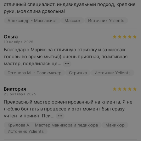
отличный специалист. индивидуальный подход, крепкие 
руки, моя спина довольна!
Александр - Массажист
Массаж
Источник Yclients
Ольга
19 ноября 2025
Благодарю Марию за отличную стрижку и за массаж 
головы во время мытья)) очень приятная, позитивная 
мастер, поделилась це...
Гегенова М. - Парикмахер
Стрижка
Источник Yclients
Виктория
23 октября 2025
Прекрасный мастер ориентированный на клиента. Я не 
люблю болтать в процессе и этот момент был сразу 
учтен  и принят. Пси...
Крылова А. - Мастер маникюра и педикюра
Маникюр
Источник Yclients