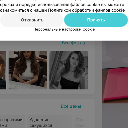
сроках и порядке использования файлов cookie вы можете
де внимание уделяется каждой мелочи,
ознакомиться с нашей
Политикой обработки файлов cookie
ногтей на руках и ногах.
Отклонить
Принять
Персональные настройки Cookie
Все фото
Все цены
а горячими
Удаление
Стрижка прямым
ами
секущихся
срезом