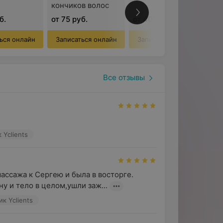
кончиков волос
б.
от 75 руб.
от 40 руб.
ься онлайн
Записаться онлайн
Записаться онлайн
Все отзывы
 Yclients
ассажа к Сергею и была в восторге. 
у и тело в целом,ушли заж...
к Yclients