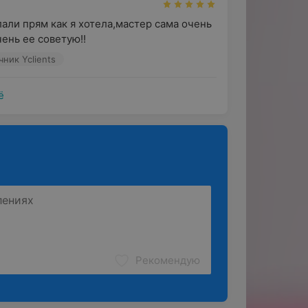
али прям как я хотела,мастер сама очень 
чень ее советую!!
чник Yclients
ё
Рекомендую