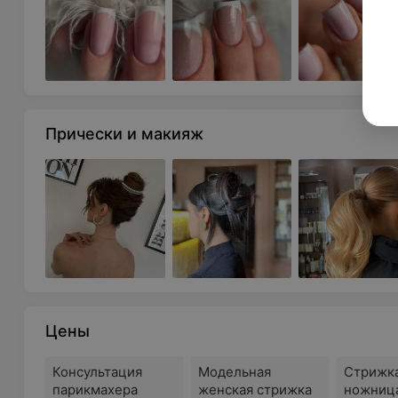
Салон красоты «Эгоист&ка» — это пространство, г
обеспечивая подходящий уход от кончиков волос до 
Прически и макияж
Цены
Консультация
Модельная
Стрижк
парикмахера
женская стрижка
ножниц