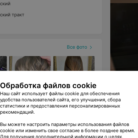
ский
ский тракт
а за руками и ногами.
ей лица, такие как пилинг
тической продукции, чистка и массаж.
ения нежелательных волос.
Все фото
сационного массажа (кроме лечебного).
пастельных тонах, что создает уютную и
енки способствуют созданию комфорта,
Обработка файлов cookie
ый и квалифицированный персонал
Наш сайт использует файлы cookie для обеспечения
щались сюда снова и снова.
удобства пользователей сайта, его улучшения, сбора
статистики и предоставления персонализированных
рекомендаций.
Все фото
опытом в сфере красоты и регулярно
Вы можете настроить параметры использования файлов
кацию. В работе они используют только
cookie или изменить свое согласие в более позднее время.
Для получения дополнительной информации о целях,