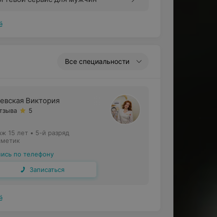
ё
Все специальности
евская Виктория
отзыва
5
аж 15 лет
•
5-й разряд
сметик
пись по телефону
Записаться
ё