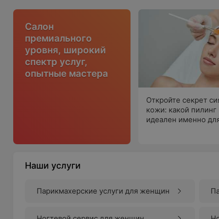
Салон
премиального
уровня, широкий
спектр услуг,
опытные мастера
Откройте секрет с
кожи: какой пилинг
идеален именно для
Наши услуги
Парикмахерские услуги для женщин
Па
Ногтевой сервис для женщин
Но