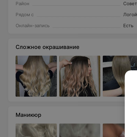
Район
Совет
а также окрашивание ресниц.
Рядом с
Логой
Маникюр и педикюр: широкий выбор услуг для уход
Косметические услуги: процедуры по уходу за кож
Онлайн-запись
Есть
поверхностный с применением парфюмерно-косме
Депиляция и шугаринг: современные методы удал
Сложное окрашивание
Массаж (кроме лечебного): различные виды релак
Атмосфера и обстановка
Интерьер салона «Эгоист&ка» выполнен в спокойных 
расслабляющую атмосферу. Натуральные теплые отт
особенно после насыщенного рабочего дня. Вежлив
салона делает все возможное, чтобы клиенты возвра
Профессионализм и стандарты
Маникюр
Специалисты салона «Эгоист&ка» обладают богатым 
совершенствуют навыки, постоянно повышая квалифи
профессиональные средства высшего качества.