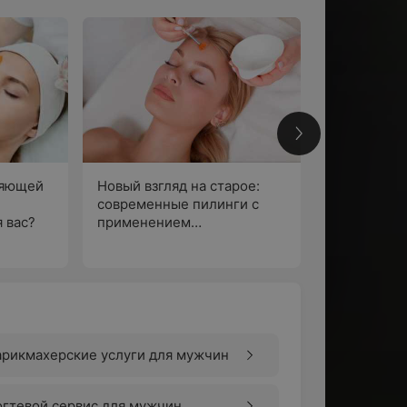
2
ияющей
Новый взгляд на старое:
современные пилинги с
 вас?
применением
По
парфюмерно-
косметической продукции
рикмахерские услуги для мужчин
гтевой сервис для мужчин