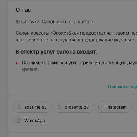
О нас
Эгоист&ка: Салон высшего класса
Салон красоты «Эгоист&ка» предоставляет своим по
направленные на создание и поддержание идеальног
В спектр услуг салона входят:
Парикмахерские услуги: стрижки для женщин, му
уровне.
Создание причесок: ежедневные укладки, прическ
возможность выезда мастера на дом.
Показать ещ
Окрашивание волос: различные методы и техники
Уход за волосами: процедуры для восстановления
spatime.by
presente.by
Instagram
том числе с использованием кератина.
WhatsApp
Макияж: профессиональные услуги визажиста для
Уход за бровями и ресницами: моделирование и к