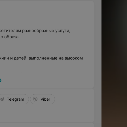
сетителям разнообразные услуги,
о образа.
жчин и детей, выполненные на высоком
и для особых случаев, а также
ё
 окрашивания.
, реконструкции и выпрямления волос, в
Telegram
Viber
 любого мероприятия.
оррекция формы бровей, их окрашивание,