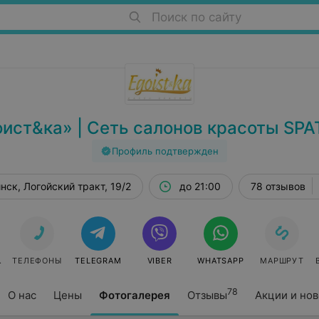
Поиск по сайту
оист&ка» | Сеть салонов красоты SPA
Профиль подтвержден
нск, Логойский тракт, 19/2
до 21:00
78 отзывов
СЯ
ТЕЛЕФОНЫ
TELEGRAM
VIBER
WHATSAPP
МАРШРУТ
78
О нас
Цены
Фотогалерея
Отзывы
Акции и но