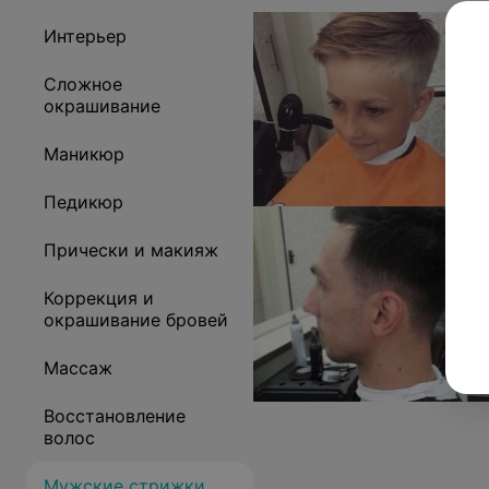
Интерьер
Сложное
окрашивание
Маникюр
Педикюр
Прически и макияж
Коррекция и
окрашивание бровей
Массаж
Восстановление
волос
Мужские стрижки