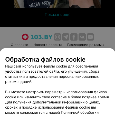
Показать ещё
О проекте
Новости проекта
Размещение рекламы
Медицинский маркетинг
Публичный договор
Обработка файлов cookie
Пользовательское соглашение
Способы оплаты
Наш сайт использует файлы cookie для обеспечения
Вакансии
Партнеры
удобства пользователей сайта, его улучшения, сбора
Написать руководителю 103.by
статистики и предоставления персонализированных
Написать в поддержку
рекомендаций.
Персональные настройки cookie
Вы можете настроить параметры использования файлов
Обработка персональных данных
cookie или изменить свое согласие в более позднее время.
Для получения дополнительной информации о целях,
сроках и порядке использования файлов cookie вы
можете ознакомиться с нашей
Политикой обработки