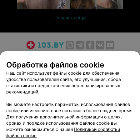
Показать ещё
О проекте
Новости проекта
Размещение рекламы
Обработка файлов cookie
Медицинский маркетинг
Публичный договор
Пользовательское соглашение
Способы оплаты
Наш сайт использует файлы cookie для обеспечения
удобства пользователей сайта, его улучшения, сбора
Вакансии
Партнеры
статистики и предоставления персонализированных
Написать руководителю 103.by
рекомендаций.
Написать в поддержку
Вы можете настроить параметры использования файлов
Персональные настройки cookie
cookie или изменить свое согласие в более позднее время.
Обработка персональных данных
Для получения дополнительной информации о целях,
сроках и порядке использования файлов cookie вы
можете ознакомиться с нашей
Политикой обработки
файлов cookie