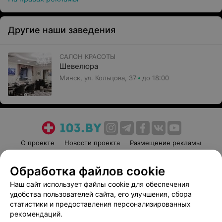
Другие наши заведения
САЛОН КРАСОТЫ
Шевелюра
Минск, ул. Кольцова, 37
до 18:00
О проекте
Новости проекта
Размещение рекламы
Медицинский маркетинг
Публичный договор
Обработка файлов cookie
Пользовательское соглашение
Способы оплаты
Наш сайт использует файлы cookie для обеспечения
Вакансии
Партнеры
удобства пользователей сайта, его улучшения, сбора
Написать руководителю 103.by
статистики и предоставления персонализированных
Написать в поддержку
рекомендаций.